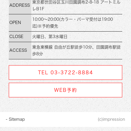
東京都世田谷区玉川田
園調布2-8-18 アートミル
ADDRESS
レB1F
10:00～20:00
(カラー・パーマ受付は19:00
OPEN
迄)
※予約優先
CLOSE
火曜日、第3水曜日
東急東横線 自由が丘駅徒歩10分、
田園調布駅徒
ACCESS
歩8分
TEL 03-3722-8884
WEB予約
- Sitemap
(c)impression