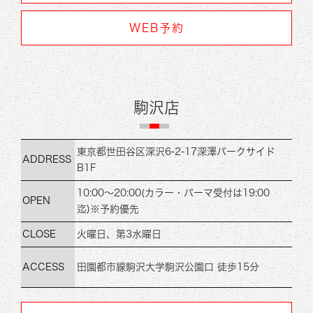
WEB予約
駒沢店
東京都世田谷区深沢6-2-17
深澤パークサイド
ADDRESS
B1F
10:00～20:00
(カラー・パーマ受付は19:00
OPEN
迄)
※予約優先
CLOSE
火曜日、第3水曜日
ACCESS
田園都市線
駒沢大学駒沢公園口 徒歩15分