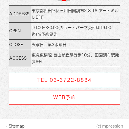
東京都世田谷区玉川田
園調布2-8-18 アートミル
ADDRESS
レB1F
10:00～20:00
(カラー・パーマ受付は19:00
OPEN
迄)
※予約優先
CLOSE
火曜日、第3水曜日
東急東横線 自由が丘駅徒歩10分、
田園調布駅徒
ACCESS
歩8分
TEL 03-3722-8884
WEB予約
- Sitemap
(c)impression